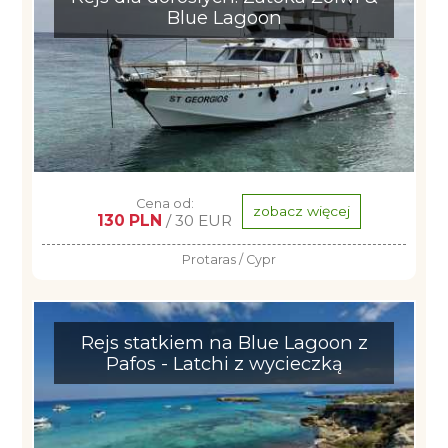
Blue Lagoon
Cena od:
zobacz więcej
130 PLN
/ 30 EUR
Protaras / Cypr
Rejs statkiem na Blue Lagoon z
Pafos - Latchi z wycieczką