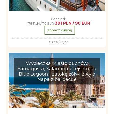
Cena od:
391 PLN / 90 EUR
478 PLN / 110 EUR
zobacz więcej
Girne / Cypr
Wycieczka Miasto duchów,
Famagusta, Salamina z rejsem na
Blue Lagoon i zatokę żółwi z Ayia
Napa z barbecue