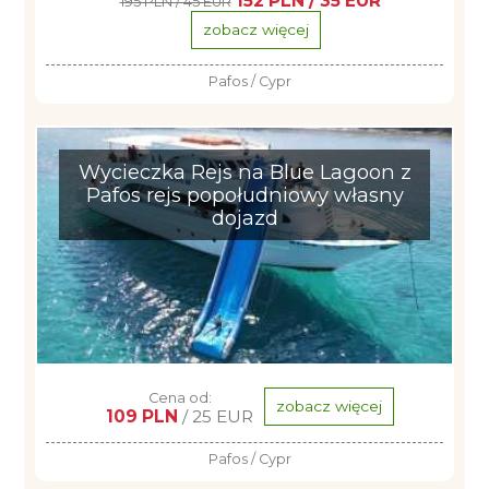
152 PLN / 35 EUR
195 PLN / 45 EUR
zobacz więcej
Pafos / Cypr
Wycieczka Rejs na Blue Lagoon z
Pafos rejs popołudniowy własny
dojazd
Cena od:
zobacz więcej
109 PLN
/ 25 EUR
Pafos / Cypr