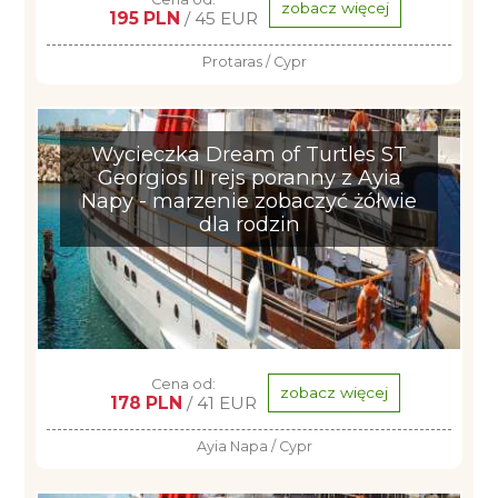
zobacz więcej
195 PLN
/ 45 EUR
Protaras / Cypr
Wycieczka Dream of Turtles ST
Georgios II rejs poranny z Ayia
Napy - marzenie zobaczyć żółwie
dla rodzin
Cena od:
zobacz więcej
178 PLN
/ 41 EUR
Ayia Napa / Cypr