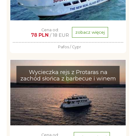
Cena od:
zobacz więcej
78 PLN
/ 18 EUR
Pafos / Cypr
Wycieczka rejs z Protaras na
zachód słońca z barbecue i winem
Cena od: