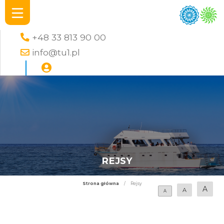
+48 33 813 90 00
info@tu1.pl
REJSY
Strona główna
/
Rejsy
A
A
A