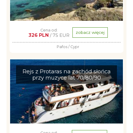
Cena od:
zobacz więcej
326 PLN
/ 75 EUR
Pafos / Cypr
Rejs z Protaras na zachód słońca
przy muzyce lat 70/80/90
Cena od: