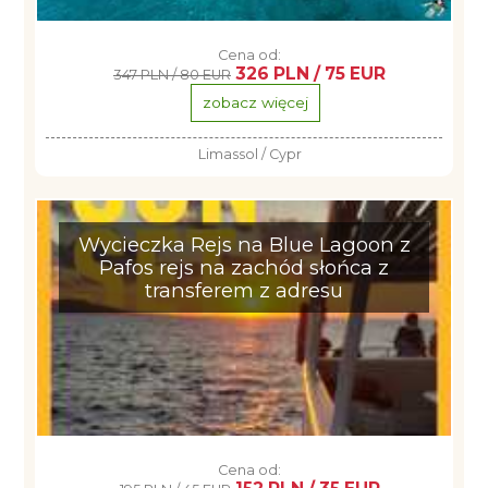
Cena od:
326 PLN / 75 EUR
347 PLN / 80 EUR
zobacz więcej
Limassol / Cypr
Wycieczka Rejs na Blue Lagoon z
Pafos rejs na zachód słońca z
transferem z adresu
Cena od: