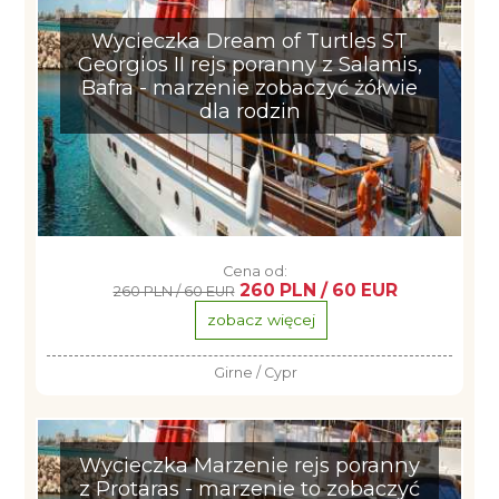
Wycieczka Dream of Turtles ST
Georgios II rejs poranny z Salamis,
Bafra - marzenie zobaczyć żółwie
dla rodzin
Cena od:
260 PLN / 60 EUR
260 PLN / 60 EUR
zobacz więcej
Girne / Cypr
Wycieczka Marzenie rejs poranny
z Protaras - marzenie to zobaczyć