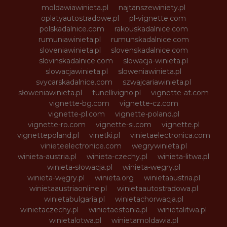
moldawiawinieta.pl
najtanszewiniety.pl
oplatyautostradowe.pl
pl-vignette.com
polskadalnice.com
rakouskadalnice.com
rumuniawinieta.pl
rumunskadalnice.com
sloveniawinieta.pl
slovenskadalnice.com
slovinskadalnice.com
slowacja-winieta.pl
slowacjawinieta.pl
sloweniawinieta.pl
svycarskadalnice.com
szwajcariawinieta.pl
słoweniawinieta.pl
tunellivigno.pl
vignette-at.com
vignette-bg.com
vignette-cz.com
vignette-pl.com
vignette-poland.pl
vignette-ro.com
vignette-si.com
vignette.pl
vignettepoland.pl
vinetki.pl
vinietaelectronica.com
vinieteelectronice.com
wegrywinieta.pl
winieta-austria.pl
winieta-czechy.pl
winieta-litwa.pl
winieta-słowacja.pl
winieta-wegry.pl
winieta-węgry.pl
winieta.org
winietaaustria.pl
winietaaustriaonline.pl
winietaautostradowa.pl
winietabulgaria.pl
winietachorwacja.pl
winietaczechy.pl
winietaestonia.pl
winietalitwa.pl
winietalotwa.pl
winietamoldawia.pl