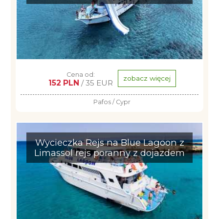
Cena od:
zobacz więcej
152 PLN
/ 35 EUR
Pafos / Cypr
Wycieczka Rejs na Blue Lagoon z
Limassol rejs poranny z dojazdem