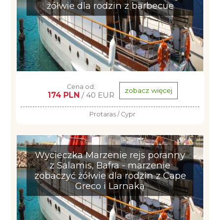
żółwie dla rodzin z barbecue
Cena od:
zobacz więcej
174 PLN
/ 40 EUR
Protaras / Cypr
Wycieczka Marzenie rejs poranny
z Salamis, Bafra - marzenie
zobaczyć żółwie dla rodzin z Cape
Greco i Larnaką