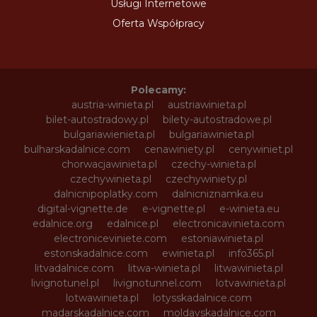
Usługi Internetowe
Oferta Współpracy
Polecamy:
austria-winieta.pl
austriawinieta.pl
bilet-autostradowy.pl
bilety-autostradowe.pl
bulgariawienieta.pl
bulgariawinieta.pl
bulharskadalnice.com
cenawiniety.pl
cenywiniet.pl
chorwacjawinieta.pl
czechy-winieta.pl
czechywinieta.pl
czechywiniety.pl
dalnicnipoplatky.com
dalnicniznamka.eu
digital-vignette.de
e-vignette.pl
e-winieta.eu
edalnice.org
edalnice.pl
electronicavinieta.com
electroniceviniete.com
estoniawinieta.pl
estonskadalnice.com
ewinieta.pl
info365.pl
litvadalnice.com
litwa-winieta.pl
litwawinieta.pl
livignotunel.pl
livignotunnel.com
lotvawinieta.pl
lotwawinieta.pl
lotysskadalnice.com
madarskadalnice.com
moldavskadalnice.com