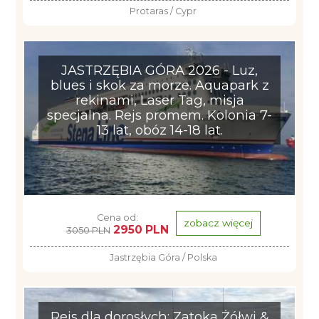
Protaras / Cypr
JASTRZĘBIA GÓRA 2026 - Luz,
blues i skok za morze. Aquapark z
rekinami, Laser Tag, misja
specjalna. Rejs promem. Kolonia 7-
13 lat, obóz 14-18 lat.
Cena od:
zobacz więcej
2950 PLN
3050 PLN
Jastrzębia Góra / Polska
Rejs dla dorosłych: Zatoka Żółwi &