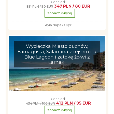
Cena od:
347 PLN / 80 EUR
391 PLN / 90 EUR
zobacz więcej
Ayia Napa / Cypr
Wycieczka Miasto duchów,
Famagusta, Salamina z rejsem na
Blue Lagoon i zatokę żółwi z
Larnaki
Cena od:
412 PLN / 95 EUR
434 PLN / 100 EUR
zobacz więcej