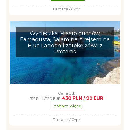
Larnaca / Cypr
Wycieczka Miasto duchów,
Famagusta, Salamina z rejsem na
Blue Lagoon i zatokę żółwi z
Protaras
Cena od:
430 PLN / 99 EUR
521 PLN / 120 EUR
zobacz więcej
Protaras / Cypr