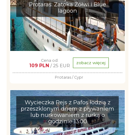
Protaras: Zatoka Żółwi i Blue
lagoon
Cena od:
zobacz więcej
109 PLN
/ 25 EUR
Protaras / Cypr
Wycieczka Rejs z Pafos łodzią z
przeszklonym dnem z pływaniem
lub nurkowaniem z rurką o
godzinie 13:00