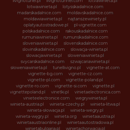
livignotunel.pl
livignotunnel.com
lotvawinieta.pl
lotwawinieta.pl
lotysskadalnice.com
madarskadalnice.com
moldavskadalnice.com
moldawiawinieta.pl
najtanszewiniety.pl
oplatyautostradowe.pl
pl-vignette.com
polskadalnice.com
rakouskadalnice.com
rumuniawinieta.pl
rumunskadalnice.com
sloveniawinieta.pl
slovenskadalnice.com
slovinskadalnice.com
slowacja-winieta.pl
slowacjawinieta.pl
sloweniawinieta.pl
svycarskadalnice.com
szwajcariawinieta.pl
słoweniawinieta.pl
tunellivigno.pl
vignette-at.com
vignette-bg.com
vignette-cz.com
vignette-pl.com
vignette-poland.pl
vignette-ro.com
vignette-si.com
vignette.pl
vignettepoland.pl
vinetki.pl
vinietaelectronica.com
vinieteelectronice.com
wegrywinieta.pl
winieta-austria.pl
winieta-czechy.pl
winieta-litwa.pl
winieta-słowacja.pl
winieta-wegry.pl
winieta-węgry.pl
winieta.org
winietaaustria.pl
winietaaustriaonline.pl
winietaautostradowa.pl
winietabulgaria.pl
winietachorwacja.pl