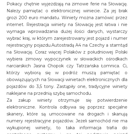
Pokacy chętnie wyjeżdżają na zimowe ferie na Słowację.
Należy pamiętać o elektronicznej winiecie. Za jej brak
grozi 200 euro mandatu. Winiety można zamówić przez
internet. Rejestracja winiety na Słowację jest łatwa i nie
wymaga wprowadzania dużej ilości danych, wystarczy
wybrać kraj, w którym zarejestrowany jest pojazd i numer
rejestracyjny pojazdu.Autostradą A4 na Czechy a stamtąd
na Słowację. Coraz więcej Polaków z południowej Polski
wybiera zimowy wypoczynek w słowackich ośrodkach
narciarskich Jasna Chopok czy Tatrzańska Łomnica. Ci,
którzy wybiorą się w podróż muszą pamiętać o
obowiązujących na Słowacji winietach elektronicznych dla
pojazdów do 3,5 tony. Zastąpiły one, tradycyjne winiety
naklejane na przednią szybę samochodu.
Za zakup winiety otrzymuje się potwierdzenie
elektroniczne. Kontrola odbywa się poprzez specjalne
skanery, które są umocowane na drogach i skanują
numery rejestracyjne pojazdów. Jeżeli samochód nie ma
wykupionej winiety, to taka informacja trafia do