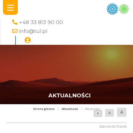
+48 33 813 90 00
info@tu1.pl
AKTUALNOŚCI
Strona główna
/
Aktualności
/
Aktualności
A
A
A
2024-01-09 17:24:16