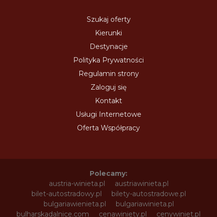
Szukaj oferty
Kierunki
Destynacje
Polityka Prywatności
Regulamin strony
Zaloguj się
Kontakt
Usługi Internetowe
Oferta Współpracy
Polecamy:
austria-winieta.pl
austriawinieta.pl
bilet-autostradowy.pl
bilety-autostradowe.pl
bulgariawienieta.pl
bulgariawinieta.pl
bulharskadalnice.com
cenawiniety.pl
cenywiniet.pl