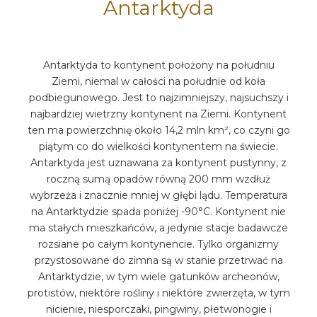
Antarktyda
Antarktyda to kontynent położony na południu
Ziemi, niemal w całości na południe od koła
podbiegunowego. Jest to najzimniejszy, najsuchszy i
najbardziej wietrzny kontynent na Ziemi. Kontynent
ten ma powierzchnię około 14,2 mln km², co czyni go
piątym co do wielkości kontynentem na świecie.
Antarktyda jest uznawana za kontynent pustynny, z
roczną sumą opadów równą 200 mm wzdłuż
wybrzeża i znacznie mniej w głębi lądu. Temperatura
na Antarktydzie spada poniżej -90°C. Kontynent nie
ma stałych mieszkańców, a jedynie stacje badawcze
rozsiane po całym kontynencie. Tylko organizmy
przystosowane do zimna są w stanie przetrwać na
Antarktydzie, w tym wiele gatunków archeonów,
protistów, niektóre rośliny i niektóre zwierzęta, w tym
nicienie, niesporczaki, pingwiny, płetwonogie i