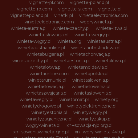
vignette-pl.com
vignette-poland.pl
vignette-ro.com
vignette-si.com
vignette.pl
vignettepoland.pl
vinetki.pl
vinietaelectronica.com
vinieteelectronice.com
wegrywinieta.pl
winieta-austria.pl
winieta-czechy.pl
winieta-litwa.pl
winieta-słowacja.pl
winieta-wegry.pl
winieta-węgry.pl
winieta.org
winietaaustria.pl
winietaaustriaonline.pl
winietaautostradowa.pl
winietabulgaria.pl
winietachorwacja.pl
winietaczechy.pl
winietaestonia.pl
winietalitwa.pl
winietalotwa.pl
winietamoldawia.pl
winietaonline.com
winietapolska.pl
winietarumunia.pl
winietaslovenia.pl
winietaslowacja.pl
winietaslowenia.pl
winietaszwajcaria.pl
winietasłowenia.pl
winietawegry.pl
winietomat.pl
winiety.org
winietydrogowe.pl
winietyelektroniczne.pl
winietyestonia.pl
winietywegry.pl
winietyzagraniczne.pl
winietyzakup.pl
węgry-winieta.pl
xn--sowacja-njb.org.pl
xn--soweniawinieta-gnc.pl
xn--wgry-winieta-4vb.pl