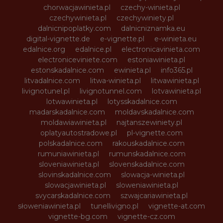
chorwacjawinieta.pl
czechy-winieta.pl
czechywinieta.pl
czechywiniety.pl
dalnicnipoplatky.com
dalnicniznamka.eu
digital-vignette.de
e-vignette.pl
e-winieta.eu
edalnice.org
edalnice.pl
electronicavinieta.com
electroniceviniete.com
estoniawinieta.pl
estonskadalnice.com
ewinieta.pl
info365.pl
litvadalnice.com
litwa-winieta.pl
litwawinieta.pl
livignotunel.pl
livignotunnel.com
lotvawinieta.pl
lotwawinieta.pl
lotysskadalnice.com
madarskadalnice.com
moldavskadalnice.com
moldawiawinieta.pl
najtanszewiniety.pl
oplatyautostradowe.pl
pl-vignette.com
polskadalnice.com
rakouskadalnice.com
rumuniawinieta.pl
rumunskadalnice.com
sloveniawinieta.pl
slovenskadalnice.com
slovinskadalnice.com
slowacja-winieta.pl
slowacjawinieta.pl
sloweniawinieta.pl
svycarskadalnice.com
szwajcariawinieta.pl
słoweniawinieta.pl
tunellivigno.pl
vignette-at.com
vignette-bg.com
vignette-cz.com