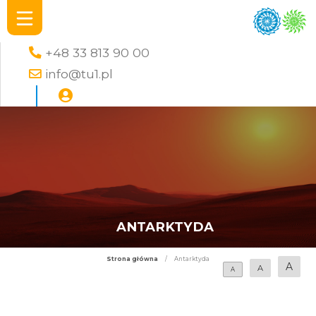
+48 33 813 90 00
info@tu1.pl
ANTARKTYDA
Strona główna
/
Antarktyda
A
A
A