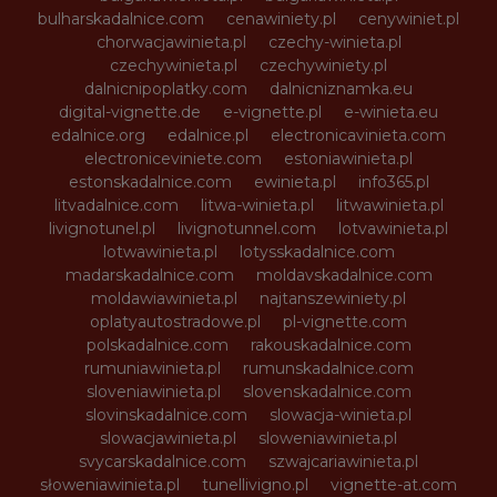
bulharskadalnice.com
cenawiniety.pl
cenywiniet.pl
chorwacjawinieta.pl
czechy-winieta.pl
czechywinieta.pl
czechywiniety.pl
dalnicnipoplatky.com
dalnicniznamka.eu
digital-vignette.de
e-vignette.pl
e-winieta.eu
edalnice.org
edalnice.pl
electronicavinieta.com
electroniceviniete.com
estoniawinieta.pl
estonskadalnice.com
ewinieta.pl
info365.pl
litvadalnice.com
litwa-winieta.pl
litwawinieta.pl
livignotunel.pl
livignotunnel.com
lotvawinieta.pl
lotwawinieta.pl
lotysskadalnice.com
madarskadalnice.com
moldavskadalnice.com
moldawiawinieta.pl
najtanszewiniety.pl
oplatyautostradowe.pl
pl-vignette.com
polskadalnice.com
rakouskadalnice.com
rumuniawinieta.pl
rumunskadalnice.com
sloveniawinieta.pl
slovenskadalnice.com
slovinskadalnice.com
slowacja-winieta.pl
slowacjawinieta.pl
sloweniawinieta.pl
svycarskadalnice.com
szwajcariawinieta.pl
słoweniawinieta.pl
tunellivigno.pl
vignette-at.com