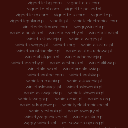
vignette-bg.com
vignette-cz.com
vignette-pl.com
vignette-poland.pl
vignette-ro.com
vignette-si.com
vignette.pl
vignettepoland.pl
vinetki.pl
vinietaelectronica.com
vinieteelectronice.com
wegrywinieta.pl
winieta-austria.pl
winieta-czechy.pl
winieta-litwa.pl
winieta-słowacja.pl
winieta-wegry.pl
winieta-węgry.pl
winieta.org
winietaaustria.pl
winietaaustriaonline.pl
winietaautostradowa.pl
winietabulgaria.pl
winietachorwacja.pl
winietaczechy.pl
winietaestonia.pl
winietalitwa.pl
winietalotwa.pl
winietamoldawia.pl
winietaonline.com
winietapolska.pl
winietarumunia.pl
winietaslovenia.pl
winietaslowacja.pl
winietaslowenia.pl
winietaszwajcaria.pl
winietasłowenia.pl
winietawegry.pl
winietomat.pl
winiety.org
winietydrogowe.pl
winietyelektroniczne.pl
winietyestonia.pl
winietywegry.pl
winietyzagraniczne.pl
winietyzakup.pl
węgry-winieta.pl
xn--sowacja-njb.org.pl