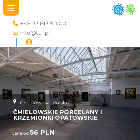
+48 33 813 90 00
info@tu1.pl
Ćmielów
→
Polska
ĆMIELOWSKIE PORCELANY I
KRZEMIONKI OPATOWSKIE
56 PLN
Cena od