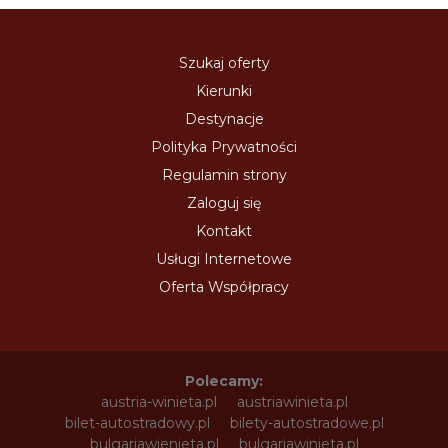
Szukaj oferty
Kierunki
Destynacje
Polityka Prywatności
Regulamin strony
Zaloguj się
Kontakt
Usługi Internetowe
Oferta Współpracy
Polecamy:
austria-winieta.pl
austriawinieta.pl
bilet-autostradowy.pl
bilety-autostradowe.pl
bulgariawienieta.pl
bulgariawinieta.pl