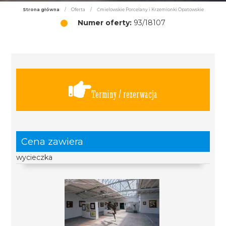
Strona główna
/
Oferta
/
Ćmielowskie Porcelany i Krzemionki Opatowskie
Numer oferty:
93/18107
Terminy / rezerwacja
Cena zawiera
wycieczka